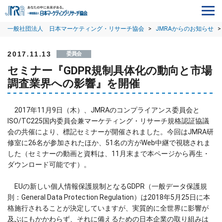
一般社団法人 日本マーケティング・リサーチ協会
>
JMRAからのお知らせ
>
2017.11.13
委員会
セミナー『GDPR規制具体化の動向と市場
調査業界への影響』を開催
2017年11月9日（木）、JMRAのコンプライアンス委員会と
ISO/TC225国内委員会兼マーケティング・リサーチ規格認証協議
会の共催により、標記セミナーが開催されました。今回はJMRA研
修室に26名が参加されたほか、51名の方がWeb中継で視聴されま
した（セミナーの動画と資料は、11月末まで本ページから再生・
ダウンロード可能です）。
EUの新しい個人情報保護規制となるGDPR（一般データ保護規
則：General Data Protection Regulation）は2018年5月25日に本
格施行されることが決定していますが、実質的に全世界に影響が
及ぶにもかかわらず、それに備えるための日本企業の取り組みは