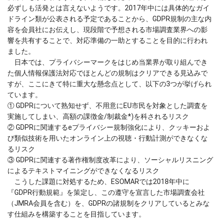
必ずしも活発とは言えないようです。2017年中には具体的なガイ
ドライン類が公表される予定であることから、GDPR規制の主な内
容を会員社にお伝えし、現段階で予想される市場調査業界への影
響を共有することで、対応準備の一助とすることを目的に行われ
ました。
日本では、プライバシーマークをはじめ当業界が取り組んでき
た個人情報保護法対応でほとんどの規制はクリアできる見込みで
すが、ここにきて特に重大な懸念点として、以下の3つが挙げられ
ています。
① GDPRについて熟知せず、不用意にEU市民を対象とした調査を
実施してしまい、高額の課徴金/制裁金*)を科されるリスク
② GDPRに関連するeプライバシー規制強化により、クッキーおよ
び類似技術を用いたオンライン上の視聴・行動計測ができなくな
るリスク
③ GDPRに関連する著作権制度改革により、ソーシャルリスニング
によるテキストマイニングができなくなるリスク
こうした課題に対処するため、ESOMARでは2018年中に
『GDPR行動規範』を策定し、この遵守を宣言した市場調査会社
（JMRA会員を含む）を、GDPRの諸規制をクリアしているとみな
す仕組みを構築することを目指しています。