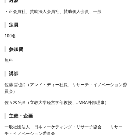
対象
・正会員社、賛助法人会員社、賛助個人会員、一般
定員
100名
参加費
無料
講師
佐藤 哲也
（アンド・ディー社長、リサーチ・イノベーション委
氏
員会）
佐々木 宏
（立教大学経営学部教授、JMRA外部理事）
氏
主催・企画
一般社団法人 日本マーケティング・リサーチ協会 リサー
チ・イノベーション委員会