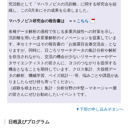
究活動として「マハラノビスの汎距離」に関する研究会を組
織し、この3月末にその成果を公表しました。
マハラノビス研究会の報告書は ＝＞
こちら
各種データ解析の過程で生じる多重共線性への対策を示し、
汎距離を用いた多変量解析のイノベーションを提案していま
す。本セミナーはその報告書の「お披露目会兼交流会」とな
りますが、同時に、日ごろリサーチデータの集計分析や解析
を担当されながら、交流の機会が少ないリサーチャーやデー
タサイエンティストの皆さんに、ヨコのつながりを提供する
機会となることを期待しています。クロス集計、大規模デー
タの解析、機械学習、ベイズ統計･･･等、悩みごとや課題があ
りましたらぜひ持ち寄ってください。
（経験を積まれた）集計・分析分野の中堅～マネージャー層
の皆さんにぜひお勧めしたいイベントです。
▼下部の申し込みボタンへ
日程及びプログラム