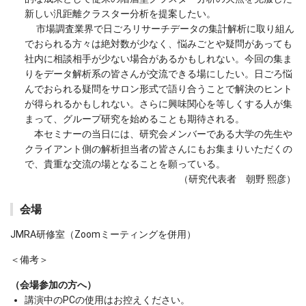
新しい汎距離クラスター分析を提案したい。
市場調査業界で日ごろリサーチデータの集計解析に取り組ん
でおられる方々は絶対数が少なく、悩みごとや疑問があっても
社内に相談相手が少ない場合があるかもしれない。今回の集ま
りをデータ解析系の皆さんが交流できる場にしたい。日ごろ悩
んでおられる疑問をサロン形式で語り合うことで解決のヒント
が得られるかもしれない。さらに興味関心を等しくする人が集
まって、グループ研究を始めることも期待される。
本セミナーの当日には、研究会メンバーである大学の先生や
クライアント側の解析担当者の皆さんにもお集まりいただくの
で、貴重な交流の場となることを願っている。
（研究代表者 朝野 熙彦）
会場
JMRA研修室（Zoomミーティングを併用）
＜備考＞
（会場参加の方へ）
講演中のPCの使用はお控えください。