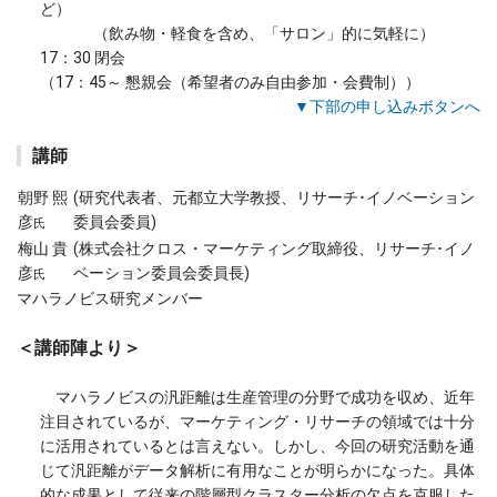
ど）
（飲み物・軽食を含め、「サロン」的に気軽に）
17：30 閉会
（17：45～ 懇親会（希望者のみ自由参加・会費制））
▼下部の申し込みボタンへ
講師
朝野 熙
(研究代表者、元都立大学教授、リサーチ･イノベーション
彦
委員会委員)
氏
梅山 貴
(株式会社クロス・マーケティング取締役、リサーチ･イノ
彦
ベーション委員会委員長)
氏
マハラノビス研究メンバー
＜講師陣より＞
マハラノビスの汎距離は生産管理の分野で成功を収め、近年
注目されているが、マーケティング・リサーチの領域では十分
に活用されているとは言えない。しかし、今回の研究活動を通
じて汎距離がデータ解析に有用なことが明らかになった。具体
的な成果として従来の階層型クラスター分析の欠点を克服した