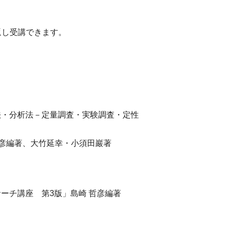
返し受講できます。
法・分析法－定量調査・実験調査・定性
彦編著、大竹延幸・小須田巖著
ーチ講座 第3版」島崎 哲彦編著