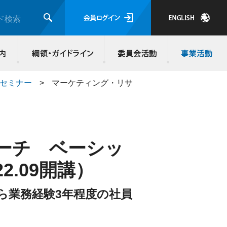
会員ログイ
ド検索
検索
JMRA会員について
入会のご案内
綱領・ガイド
施セミナー
>
マーケティング・リサ
ーチ ベーシッ
2.09開講）
ら業務経験3年程度の社員