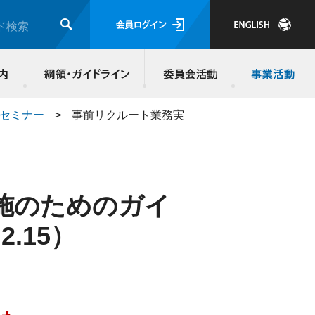
会員ログイ
ド検索
検索
JMRA会員について
入会のご案内
綱領・ガイド
施セミナー
>
事前リクルート業務実
施のためのガイ
.15）