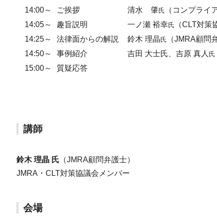
14:00～
ご挨拶
清水 肇
（コンプライ
氏
14:05～
趣旨説明
一ノ瀬 裕幸
（CLT対策
氏
14:25～
法律面からの解説
鈴木 理晶
（JMRA顧問
氏
14:50～
事例紹介
吉田 大士氏、吉原 真人
氏
15:00～
質疑応答
講師
鈴木 理晶 氏
（JMRA顧問弁護士）
JMRA・CLT対策協議会メンバー
会場