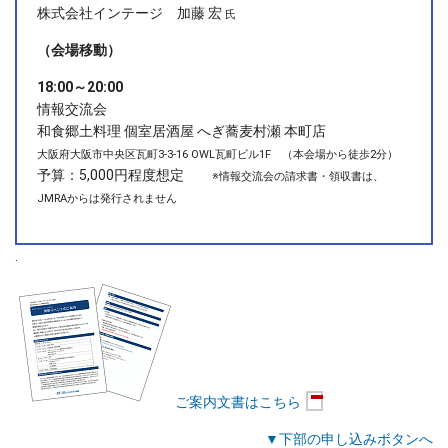
株式会社インテージ 加藤 宏
氏
（会場移動）
18:00～20:00
情報交流会
和食郷土料理 個室居酒屋 へぎ蕎麦村瀬 本町店
大阪府大阪市中央区瓦町3-3-16 OWL瓦町ビル1F （本会場から徒歩2分）
予算：5,000円程度想定
※情報交流会の請求書・領収書は、
JMRAからは発行されません
.
ご案内文書はこちら
▼下部の申し込みボタンへ