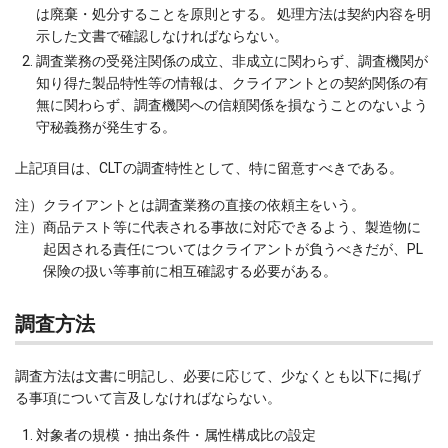
は廃棄・処分することを原則とする。 処理方法は契約内容を明
示した文書で確認しなければならない。
調査業務の受発注関係の成立、非成立に関わらず、調査機関が
知り得た製品特性等の情報は、クライアントとの契約関係の有
無に関わらず、調査機関への信頼関係を損なうことのないよう
守秘義務が発生する。
上記項目は、CLTの調査特性として、特に留意すべきである。
注）
クライアントとは調査業務の直接の依頼主をいう。
注）
商品テスト等に代表される事故に対応できるよう、製造物に
起因される責任についてはクライアントが負うべきだが、PL
保険の扱い等事前に相互確認する必要がある。
調査方法
調査方法は文書に明記し、必要に応じて、少なくとも以下に掲げ
る事項について言及しなければならない。
対象者の規模・抽出条件・属性構成比の設定