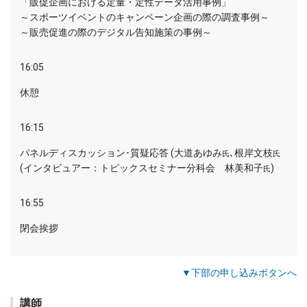
「販促企画における定量・定性データ活用事例」
～スポーツイベントのキャンペーン企画の際の調査事例～
～販売促進の際のデジタル告知施策の事例～
16:05
休憩
16:15
パネルディスカッション･質疑応答 (大道あゆみ
､根岸文枝
氏
氏
(インタビュアー：トピックスセミナー分科会 林美和子
)
氏
16:55
閉会挨拶
▼下部の申し込みボタンへ
講師