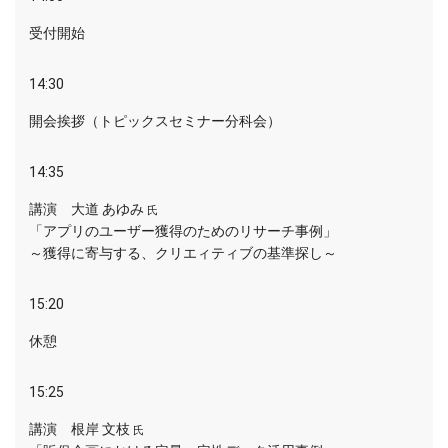
受付開始
14:30
開会挨拶（トピックスセミナー分科会）
14:35
講演 大道 あゆみ
氏
「アプリのユーザー獲得のためのリサーチ事例」
～獲得に寄与する、クリエィティブの基準探し～
15:20
休憩
15:25
講演 根岸 文枝
氏