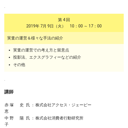
.
第 4 回
2019年 7月 9日（火） 10：00 ～ 17：00
実査の運営＆様々な手法の紹介
実査の運営での考え方と留意点
投影法、エクスグラフィーなどの紹介
その他
.
講師
赤塚 史
氏 ：
株式会社アクセス・ジェーピー
恵
中野 陽
氏 ：
株式会社消費者行動研究所
子