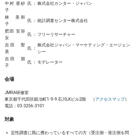
中村 亜砂
氏 ：
株式会社カンター・ジャパン
子
林 美和
氏 ：
統計調査センター株式会社
子
肥田 安弥
氏 ：
フリーリサーチャー
女
吉田 聖
株式会社ジャパン・マーケティング・エージェン
氏 ：
美
シー
吉田 朋
氏 ：
モデレーター
子
会場
JMRA研修室
東京都千代田区鍛冶町1-9-9 石川LKビル2階 （
アクセスマップ
）
電話：03-3256-3101
対象
定性調査に既に携わっているすべての方（受注側・発注側を問