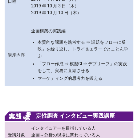
日程
2019 年 10 月 3 日（木）
2019 年 10 月 10 日（木）
企画構築の実践編
本質的な課題を熟考する ⇒ 課題をフローに反
映」を繰り返し、トライ＆エラーでとことん学
講座内容
ぶ
「フロー作成 ⇒ 模擬GI ⇒ デブリーフ」の実践
をして、実務に直結させる
マーケティング的思考力を鍛える
.
定性調査 インタビュー実践講座
インタビュアーを目指している人
受講対象
企画→分析の現場に関わっている人