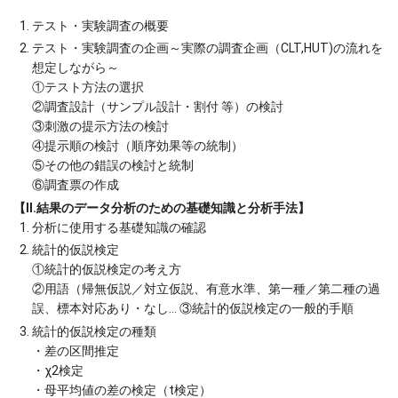
テスト・実験調査の概要
テスト・実験調査の企画～実際の調査企画（CLT,HUT)の流れを
想定しながら～
①テスト方法の選択
②調査設計（サンプル設計・割付 等）の検討
③刺激の提示方法の検討
④提示順の検討（順序効果等の統制）
⑤その他の錯誤の検討と統制
⑥調査票の作成
【Ⅱ.結果のデータ分析のための基礎知識と分析手法】
分析に使用する基礎知識の確認
統計的仮説検定
①統計的仮説検定の考え方
②用語（帰無仮説／対立仮説、有意水準、第一種／第二種の過
誤、標本対応あり・なし… ③統計的仮説検定の一般的手順
統計的仮説検定の種類
・差の区間推定
・χ2検定
・母平均値の差の検定（t検定）