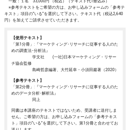
一般：１名 33,000円 （税込）（テキスト代1冊込み）
※参考テキストをご希望の方は、お申し込みフォームの「参考テ
キスト」項目の”いる”を選択して下さい。テキスト代（税込2,640
円）を加えてご請求させていただきます。
【使用テキスト】
「第1分冊」:『マーケティング･リサーチに従事する人のた
めの調査法･分析法』
学文社 (一社)日本マーケティング・リサー
チ協会監修
島崎哲彦編著、大竹延幸・小須田巖著（2020）
【参考テキスト】
「第2分冊」:『マーケティング･リサーチに従事する人のた
めのデータ分析･解析法』
同上
同書は本講座のテキストではないため、受講者に送付しま
せん。ご希望の方は、お申し込みフォームの「参考テキス
ト」項目の”いる”を選択して下さい。第1分冊と合わせてお
送りします。