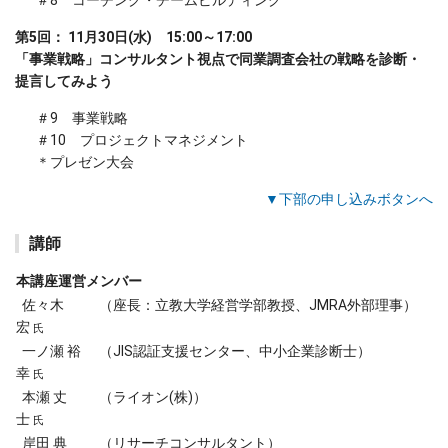
第5回： 11月30日(水) 15:00～17:00
「事業戦略」コンサルタント視点で同業調査会社の戦略を診断・
提言してみよう
＃9 事業戦略
＃10 プロジェクトマネジメント
＊プレゼン大会
▼下部の申し込みボタンへ
講師
本講座運営メンバー
佐々木
（座長：立教大学経営学部教授、JMRA外部理事）
宏
氏
一ノ瀬 裕
（JIS認証支援センター、中小企業診断士）
幸
氏
本瀬 丈
（ライオン(株)）
士
氏
岸田 典
（リサーチコンサルタント）