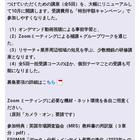
つけていただくための講座（全5回）を、大幅にリニューアルし
て10月に開講します。受講費用も「特別半額キャンペーン」で
参加しやすくなりました。
（1）オンデマンド動画視聴による事前学習と、
（2）Zoomミーティングによる補講＋グループワークを通じ
た、
（3）リサーチ＋業界周辺領域の知見を学ぶ、少数精鋭の研修講
座となります。
（4）全5回一括受講コースのほか、個別テーマごとの受講も可
能になりました。
募集要項の詳細は
こちら
Zoom ミーティングに必要な機材・ネット環境を各自ご用意く
ださい。
（原則「カメラ・オン」要請です）
参加特典：英国市場調査協会（MRS）教科書の邦訳版（３章
分：pdf）、
ESOMAR「データ・分析・インサイト産業の進化（2023年への