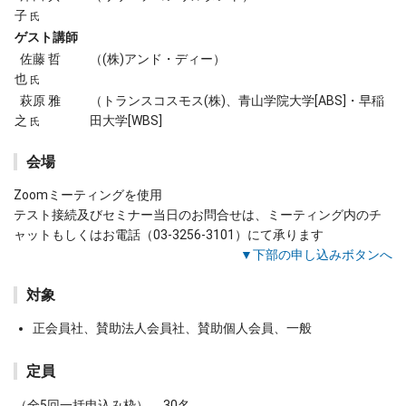
子
氏
ゲスト講師
佐藤 哲
（(株)アンド・ディー）
也
氏
萩原 雅
（トランスコスモス(株)、青山学院大学[ABS]・早稲
之
田大学[WBS]
氏
会場
Zoomミーティングを使用
テスト接続及びセミナー当日のお問合せは、ミーティング内のチ
ャットもしくはお電話（03-3256-3101）にて承ります
▼下部の申し込みボタンへ
対象
正会員社、賛助法人会員社、賛助個人会員、一般
定員
（全5回一括申込み枠）
30名