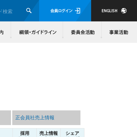
会員ログイ
ド検索
検索
JMRA会員について
入会のご案内
綱領・ガイド
正会員社売上情報
採用
売上情報
シェア