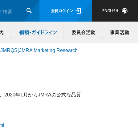
会員ログイ
ド検索
検索
JMRA会員について
入会のご案内
綱領・ガイド
JMRQS(JMRA Marketing Research
。
であり、2020年1月からJMRAの公式な品質
tml