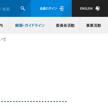
会員ログイ
ド検索
検索
JMRA会員について
入会のご案内
綱領・ガイド
いて