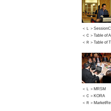
＜Ｌ＞SessionCha
＜Ｃ＞Table of 
＜Ｒ＞Table of 
＜Ｌ＞MRSM
＜Ｃ＞KORA
＜Ｒ＞MarketRes