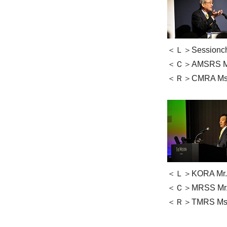
＜Ｌ＞Sessionchai
＜Ｃ＞AMSRS Mr. 
＜Ｒ＞CMRA Ms.
＜Ｌ＞KORA Mr. 
＜Ｃ＞MRSS Mr. N
＜Ｒ＞TMRS Ms. S