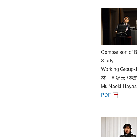
Comparison of B
Study
Working Group-
林 直紀氏 /
Mr. Naoki Hayash
PDF