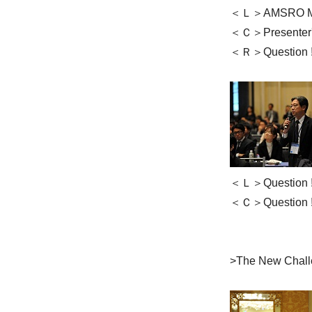
＜Ｌ＞AMSRO Mr.
＜Ｃ＞Presenter'
＜Ｒ＞Question 
＜Ｌ＞Question !
＜Ｃ＞Question !
>The New Challe