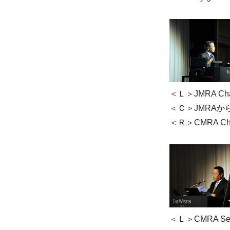
＜Ｌ＞JMRA Chair
＜Ｃ＞JMRAから
＜Ｒ＞CMRA Chair
＜Ｌ＞CMRA Secre