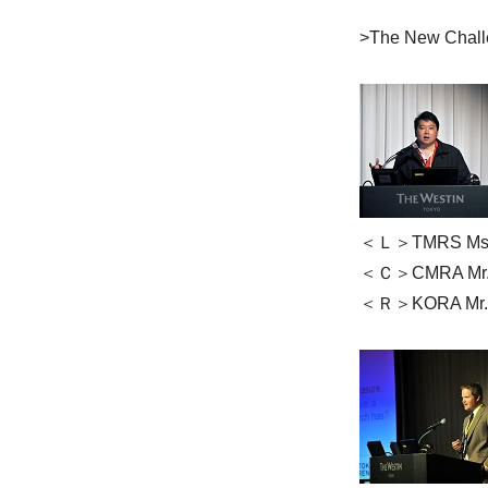
>The New Challe
＜Ｌ＞TMRS Ms. Sa
＜Ｃ＞CMRA Mr. 
＜Ｒ＞KORA Mr. 