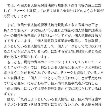
では、今回の個人情報保護法施行規則第７条３号等の改正に対
して、Pマークを取得しているＪＭＲＡ会員社はどのような対応が
必要でしょうか？
まず、今回の個人情報保護法施行規則第７条３号等の改正は、
あくまで個人データの漏えい等が生じた場合の個人情報保護委員
会への報告対象事態が追加されただけですが、個人情報保護法ガ
イドラインにより、「個人情報取扱事業者が取得し、又は取得し
ようとしている個人情報であって、個人データとして取り扱われ
ることが予定されているもの」に対する安全管理対策も講じる必
要があると解釈されています。
もっとも、現行の青本ガイドライン（ＪＩＳＱ１５００１：２
０１７がベース）では、特定した個人情報は個人データと同様に
取り扱うことが要求されているため、Pマークを取得しているＪＭ
ＲＡ会員社は、「個人データとして取り扱われることが予定され
ているか否か」にかかわらず、個人情報取扱事業者が取得した
「個人情報」については安全管理対策がすでに講じられているは
ずです。
他方、「取得しようとしている個人情報」は、個人情報保護マ
ネジメント文書（ＰＭＳ文書）に規定がないため、個人情報保護