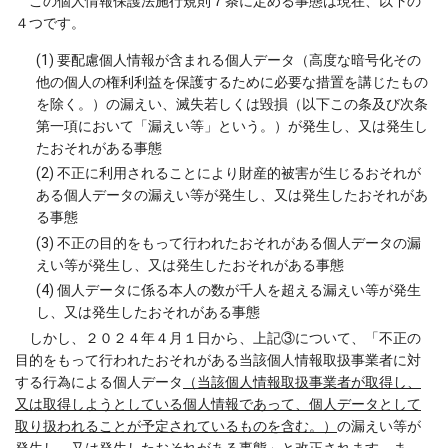
この個人情報保護法施行規則７条に定める事態は現在、以下の
４つです。
(1) 要配慮個人情報が含まれる個人データ（高度な暗号化その
他の個人の権利利益を保護するために必要な措置を講じたもの
を除く。）の漏えい、滅失若しくは毀損（以下この条及び次条
第一項において「漏えい等」という。）が発生し、又は発生し
たおそれがある事態
(2) 不正に利用されることにより財産的被害が生じるおそれが
ある個人データの漏えい等が発生し、又は発生したおそれがあ
る事態
(3) 不正の目的をもって行われたおそれがある個人データの漏
えい等が発生し、又は発生したおそれがある事態
(4) 個人データに係る本人の数が千人を超える漏えい等が発生
し、又は発生したおそれがある事態
しかし、２０２４年４月１日から、上記③について、「不正の
目的をもって行われたおそれがある当該個人情報取扱事業者に対
する行為による個人データ
（当該個人情報取扱事業者が取得し、
又は取得しようとしている個人情報であって、個人データとして
取り扱われることが予定されているものを含む。）
の漏えい等が
発生し、又は発生したおそれがある事態」と改正されます。ま