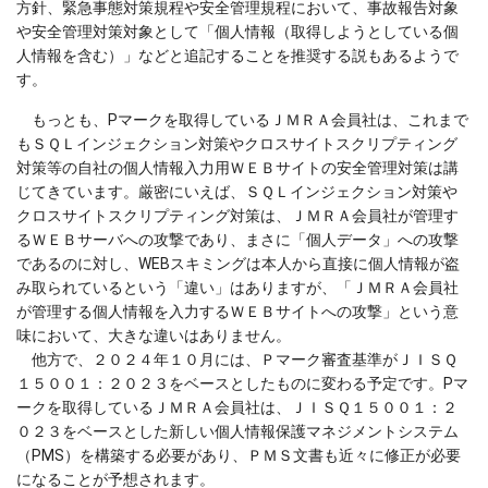
方針、緊急事態対策規程や安全管理規程において、事故報告対象
や安全管理対策対象として「個人情報（取得しようとしている個
人情報を含む）」などと追記することを推奨する説もあるようで
す。
もっとも、Pマークを取得しているＪＭＲＡ会員社は、これまで
もＳＱＬインジェクション対策やクロスサイトスクリプティング
対策等の自社の個人情報入力用ＷＥＢサイトの安全管理対策は講
じてきています。厳密にいえば、ＳＱＬインジェクション対策や
クロスサイトスクリプティング対策は、ＪＭＲＡ会員社が管理す
るＷＥＢサーバへの攻撃であり、まさに「個人データ」への攻撃
であるのに対し、WEBスキミングは本人から直接に個人情報が盗
み取られているという「違い」はありますが、「ＪＭＲＡ会員社
が管理する個人情報を入力するＷＥＢサイトへの攻撃」という意
味において、大きな違いはありません。
他方で、２０２４年１０月には、Ｐマーク審査基準がＪＩＳＱ
１５００１：２０２３をベースとしたものに変わる予定です。Pマ
ークを取得しているＪＭＲＡ会員社は、ＪＩＳＱ１５００１：２
０２３をベースとした新しい個人情報保護マネジメントシステム
（PMS）を構築する必要があり、ＰＭＳ文書も近々に修正が必要
になることが予想されます。