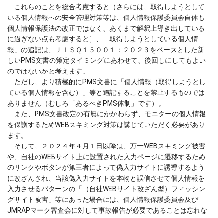
これらのことを総合考慮すると（さらには、取得しようとして
いる個人情報への安全管理対策等は、個人情報保護委員会自体も
個人情報保護法の改正ではなく、あくまで解釈上導き出している
に過ぎない点も考慮すると）、「取得しようとしている個人情
報」の追記は、ＪＩＳＱ１５００１：２０２３をベースとした新
しいPMS文書の策定タイミングにあわせて、後回しにしてもよい
のではないかと考えます。
ただし、より積極的にPMS文書に「個人情報（取得しようとし
ている個人情報を含む）」等と追記することを禁止するものでは
ありません（むしろ「あるべきPMS体制」です）。
また、PMS文書改定の有無にかかわらず、モニターの個人情報
を保護するためWEBスキミング対策は講じていただく必要があり
ます。
そして、２０２４年４月１日以降は、万一WEBスキミング被害
や、自社のWEBサイト上に設置された入力ページに遷移するため
のリンクやボタンが第三者によって偽入力サイトに誘導するよう
に改ざんされ、当該偽入力サイトを本物と誤信させて個人情報を
入力させるパターンの「（自社WEBサイト改ざん型）フィッシン
グサイト被害」等にあった場合には、個人情報保護委員会及び
JMRAPマーク審査会に対して事故報告が必要であることは忘れな