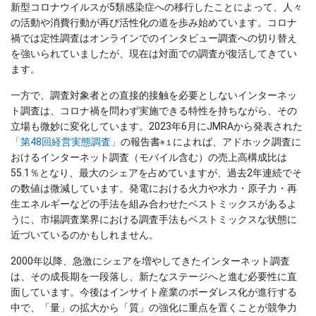
新型コロナウイルスが5類感染症への移行したことによって、人々
の活動や消費行動が再び活性化の道を歩み始めています。コロナ
禍では定性調査はオンラインでのインタビュー調査への切り替え
を強いられていましたが、現在は対面での調査が復活してきてい
ます。
一方で、調査対象者との直接的接触を必要としないインターネッ
ト調査は、コロナ禍を問わず実施できる特性を持ちながら、その
立場も微妙に変化しています。2023年6月にJMRAから発表された
「第48回経営実態調査」
の報告書
によれば、アドホック調査に
※１
おけるインターネット調査（モバイル含む）の売上高構成比は
55.1％となり、最大のシェアを占めていますが、過去2年連続でそ
の数値は微減しています。発電における火力や水力・原子力・再
生エネルギーなどの手法を組み合わせたベストミックスがあるよ
うに、市場調査業界における調査手法もベストミックスな状態に
近づいているのかもしれません。
2000年以降、急激にシェアを増やしてきたインターネット調査
は、その成長期を一段落し、新たなステージへと進む必要性に直
面しています。今後はインサイト産業のボーダレス化が進行する
中で、「量」の拡大から「質」の強化に重点を置くことが競争力