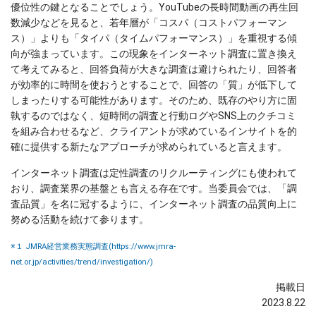
優位性の鍵となることでしょう。YouTubeの長時間動画の再生回
数減少などを見ると、若年層が「コスパ（コストパフォーマン
ス）」よりも「タイパ（タイムパフォーマンス）」を重視する傾
向が強まっています。この現象をインターネット調査に置き換え
て考えてみると、回答負荷が大きな調査は避けられたり、回答者
が効率的に時間を使おうとすることで、回答の「質」が低下して
しまったりする可能性があります。そのため、既存のやり方に固
執するのではなく、短時間の調査と行動ログやSNS上のクチコミ
を組み合わせるなど、クライアントが求めているインサイトを的
確に提供する新たなアプローチが求められていると言えます。
インターネット調査は定性調査のリクルーティングにも使われて
おり、調査業界の基盤とも言える存在です。当委員会では、「調
査品質」を名に冠するように、インターネット調査の品質向上に
努める活動を続けて参ります。
※１ JMRA経営業務実態調査(https://www.jmra-
net.or.jp/activities/trend/investigation/)
掲載日
2023.8.22