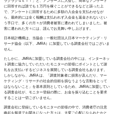
ラクラクＧＥＴ！」と、アンサーズに入会し、簡単なアンケート
に回答すれば誰でも１万円を稼ぐことができるなどと謳った上
で、アンケートに回答するために多額の入会金を支払わせなが
ら、最終的には全く報酬は支払われず入会金も返金されないとい
う手口で、多くの方々が消費者被害に遭われてしまいました。被
害に遭われた方々には、謹んでお見舞い申し上げます。
日本統計機構は、当協会：一般社団法人日本マーケティング・リ
サーチ協会（以下、JMRA）に加盟している調査会社ではございま
せん。
たしかに、JMRAに加盟している調査会社の中には、インターネッ
ト調査に協力していただいたモニターの皆様にポイントとして謝
礼をお支払いするビジネスを展開している調査会社もあります。
しかしながら、JMRA は、「調査対象者に損害が及んだり、マー
ケティング・リサーチの社会的信頼を損なうような言動をとって
はならないこと」を基本原則としているため、JMRAに加盟してい
る調査会社が、モニター登録の際に、お金を振り込むことを要求
することは一切ございません。
調査会社に登録しているモニターの皆様の中で、消費者庁の注意
喚起を報道でお聞きになった方々は、大変ご心配になられたかと