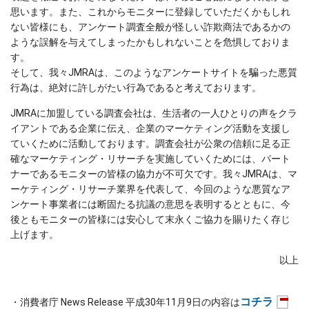
思います。また、これからモニターに登録していただくかもしれ
ない皆様にも、アンケート調査全般が怪しい詐欺商法であるかの
ような誤解を与えてしまったかもしれないことを危惧しておりま
す。
そして、我々JMRAは、このようなアンケートサイトを騙った悪質
行為は、絶対に許しがたい行為であると考えております。
JMRAに加盟している調査会社は、生活者の一人ひとりの声をクラ
イアントである企業に伝え、企業のマーケティング活動を支援し
ていくために活動しております。調査会社が公衆の信頼に足る正
確なマーケティング・リサーチを実施していくためには、パート
ナーであるモニターの皆様の協力が不可欠です。我々JMRAは、マ
ーケティング・リサーチ業界を代表して、今回のような悪質なア
ンケート事業者には断固たる抗議の意思を表明するとともに、今
後ともモニターの皆様には安心して末永くご協力を賜りたく存じ
上げます。
以上
コチラ
・消費者庁 News Release 平成30年11月9日の内容は