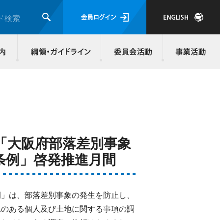
会員ログイ
ド検索
検索
JMRA会員について
入会のご案内
綱領・ガイド
「大阪府部落差別事象
条例」啓発推進月間
例」は、部落差別事象の発生を防止し、
れのある個人及び土地に関する事項の調