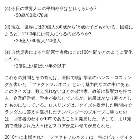
(c) 今日の世界人口の平均寿命はどれくらいか?
• 50歳/60歳/70歳
(d) 現在、世界には20億人の0歳から15歳の子どもがいる。国連に
よると、2100年には何人になるのだろうか?
• 20億人/30億人/40億人
(e) 自然災害による年間死亡者数はこの100年間でどのように変化
したか。
• 2倍以上/横ばい/半分以下
これらの質問とその答えは、医師で統計学者のハンス・ロスリン
グが書いた 「ファクトフルネス」 という魅力的な本の中にある。
このクイズは、数え切れないほどの政治家、政策に影響力を持つ
人、企業経営者、学生が参加しているが、結果はかなり寒々とし
たものになっている。ロスリングは、クイズを提示した時間内で
ランダムに答えを選択したチンパンジーのグループに勝ったの
は、回答者のわずか10%であることを発見した。そして、より知
的で洗練された人々ほどスコアが悪い傾向が見られた。
2018年に出版された「ファクトフルネス」は、特にビル・ゲイツ