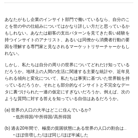
あなたがもし企業のインサイト部門で働いているなら、自分のこ
とを世の中の仕組みについてはかなり詳しい方だと思っているか
もしれない。あなたは顧客の支出パターンを見てきた長い経験を
持つインサイトのアナリスト、あるいは同僚から消費者行動の要
因を理解する専門家と見なされるマーケットリサーチャーかもし
れない。
しかし、私たちは自分の周りの世界についてどれだけ知っている
だろうか。地球上の人間の生活に関連する主要な統計や、近年見
られる傾向と変化について、私たちは事実に基づいた世界観を持
っているだろうか。それとも部分的なインサイトと不完全なデー
タに裏づけられた一連の仮定にすぎないだろうか。例えば、次の
ような質問に対する答えを知っている自信はあるだろうか。
(a) 世界の人口の大半はどこに住んでいるか?
• 低所得国/中所得国/高所得国
(b) 過去20年間で、極度の貧困状態にある世界の人口の割合は...
• ほぼ倍増した/ほぼ同じ/ほぼ半減した