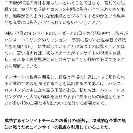
ニア層が特定の統計を知らないということではなく、営利的な組
織では、短期的な収益とコストの指標に焦点が当てられがちであ
り、顧客がどのようになぜ組織とビジネスをするのかという根本
的な真実には焦点が当てられていないということだ。
IMAが企業のインサイトのリーダーとの日々の会話の中で、彼らが
ハンス・ロスリングのミッション 「事実に基づいた世界観で壊滅
的な無知と戦う」に共感していることに気づくのは驚くことでは
ない。言い換えれば、彼らはチームがインサイトの視点を開発
し、それを上級意思決定者と共有することが極めて必要であるこ
とを理解している。
インサイトの視点を開発し、顧客と市場の知識によって形作られ
る企業の世界観を強化することを奨励するのであれば、ハンス・
ロスリングの本に立ち返る価値がある。私たちは、ハンス・ロス
リングのいう人間が物事をありのままに見るための障壁となるこ
とが多い10の主要な本能について検討する必要がある。
成功するインサイトチームの29番目の秘訣は、壊滅的な企業の無
知と戦うためにインサイトの視点を利用していることだ。