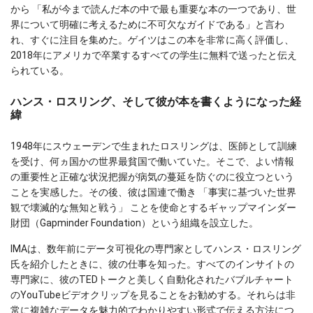
から 「私が今まで読んだ本の中で最も重要な本の一つであり、世
界について明確に考えるために不可欠なガイドである」と言わ
れ、すぐに注目を集めた。ゲイツはこの本を非常に高く評価し、
2018年にアメリカで卒業するすべての学生に無料で送ったと伝え
られている。
ハンス・ロスリング、そして彼が本を書くようになった経
緯
1948年にスウェーデンで生まれたロスリングは、医師として訓練
を受け、何ヵ国かの世界最貧国で働いていた。そこで、よい情報
の重要性と正確な状況把握が病気の蔓延を防ぐのに役立つという
ことを実感した。その後、彼は国連で働き 「事実に基づいた世界
観で壊滅的な無知と戦う」 ことを使命とするギャップマインダー
財団（Gapminder Foundation）という組織を設立した。
IMAは、数年前にデータ可視化の専門家としてハンス・ロスリング
氏を紹介したときに、彼の仕事を知った。すべてのインサイトの
専門家に、彼のTEDトークと美しく自動化されたバブルチャート
のYouTubeビデオクリップを見ることをお勧めする。それらは非
常に複雑なデータを魅力的でわかりやすい形式で伝える方法につ