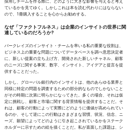
採用しチームを作る際に、どのように大きな影響を与えると考え
ているかを見てゆく。しかしこれは本を読む代わりにはならない
ので、1冊購入することを心からお勧めする。
なぜ「ファクトフルネス」は企業のインサイトの世界に関
連しているのだろうか?
バークレイズのインサイト・チームを率いる私の重要な役割は、
ビジネス上の重要な問題についてデータベースを調べ意思決定者
に、新しい提案の立ち上げ方、開発された新しいチャネル、顧客
のニーズに関する事実、数字、インサイト、アイデアと提言を提
供することだった。
しかし、グローバル銀行内のインサイトは、他のあらゆる業界と
同様に特定の問題を調査するための部分的なものでしかないこと
がその時期に次第に明らかになってきた。多くの場合、それは仮
定に挑戦し、顧客と市場に関する背景情報を提供することだ。そ
れは、顧客の行動によって実際にどのように価値が高められてい
るのか、そして逆にこの行動はさまざまな習慣、状況、信念、ニ
ーズ、願望によってどのように引き起こされているかをステーク
ホルダーに示すための絵を描くことだ。私が直面した課題は、シ