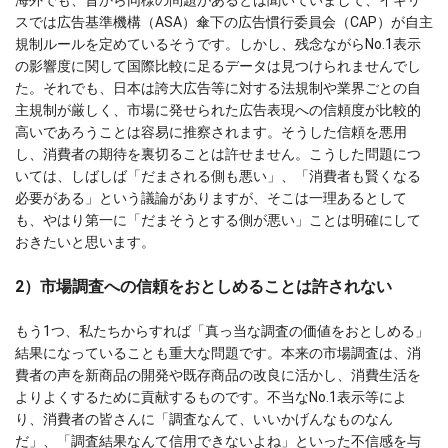
海外でも、昔から同様の問題があるとは聞いていまして、イギリ
スでは広告基準機構（ASA）傘下の広告慣行委員会（CAP）が自主
規制ルールを定めているそうです。しかし、残念ながらNo.1表示
の影響度に関して国際比較に足るデータは見つけられませんでし
た。それでも、日本は誇大広告等に対する法規制や業界ごとの自
主規制が厳しく、市場に発せられた広告表現への信頼度が比較的
高いであろうことは容易に推察されます。そうした信頼を悪用
し、消費者の期待を裏切ることは許せません。こうした問題につ
いては、しばしば「だまされる側も悪い」、「消費者も賢くなる
必要がある」という議論がありますが、そこは一理あるとして
も、やはり第一に「だまそうとする側が悪い」ことは明確にして
おきたいと思います。
2）市場調査への信頼をおとしめることは許されない
もう1つ、私たちからすれば「真っ当な調査の価値をおとしめる」
結果になっていることも重大な問題です。本来の市場調査は、消
費者の声を新商品の開発や既存商品の改良に活かし、消費生活を
よりよくするために貢献するものです。不当なNo.1表示等によ
り、消費者の皆さんに「調査なんて、いいかげんなものなん
だ」、「調査結果なんて信用できないよね」といった不信感を与