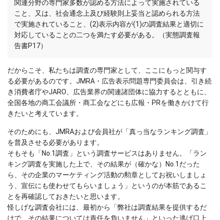
関連分野の専門家多数が認める方法によって実施されている
こと、又は、社会通念上及び経験則上妥当と認められる方法
で実施されていること、(2)表示内容が(1)の調査結果と適切に
対応していることの二つを満たす必要がある。（実態調査報
告書P17）
だからこそ、私たちは調査の専門家として、ここにもっと関与す
る必要があるのです。JMRA・広告表示問題専門委員会は、引き続
き消費者庁やJARO、広告業界の関連諸団体に協力するとともに、
全国各地の商工会議所・商工会などにも広報・PRを働きかけて行
きたいと考えています。
そのためにも、JMRAおよび会員社が「真っ当なランキング調査」
を普及させる必要があります。
そもそも「No.1調査」という調査サービスはありません。「ラン
キング調査を実施した上で、その結果が（確かな）No.1だった
ら、その企業のマーケティング活動の勲章としてお祝いしましょ
う、宣伝にも使わせてもらいましょう」というのが本筋であるこ
とを再確認しておきたいと思います。
怪しげな調査会社には、最初から「弊社は調査結果を提供するだ
けで、その結果については責任を負いません」といった逃げ口上