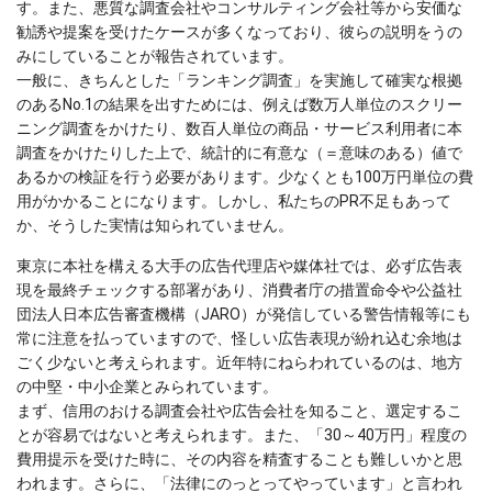
す。また、悪質な調査会社やコンサルティング会社等から安価な
勧誘や提案を受けたケースが多くなっており、彼らの説明をうの
みにしていることが報告されています。
一般に、きちんとした「ランキング調査」を実施して確実な根拠
のあるNo.1の結果を出すためには、例えば数万人単位のスクリー
ニング調査をかけたり、数百人単位の商品・サービス利用者に本
調査をかけたりした上で、統計的に有意な（＝意味のある）値で
あるかの検証を行う必要があります。少なくとも100万円単位の費
用がかかることになります。しかし、私たちのPR不足もあって
か、そうした実情は知られていません。
東京に本社を構える大手の広告代理店や媒体社では、必ず広告表
現を最終チェックする部署があり、消費者庁の措置命令や公益社
団法人日本広告審査機構（JARO）が発信している警告情報等にも
常に注意を払っていますので、怪しい広告表現が紛れ込む余地は
ごく少ないと考えられます。近年特にねらわれているのは、地方
の中堅・中小企業とみられています。
まず、信用のおける調査会社や広告会社を知ること、選定するこ
とが容易ではないと考えられます。また、「30～40万円」程度の
費用提示を受けた時に、その内容を精査することも難しいかと思
われます。さらに、「法律にのっとってやっています」と言われ