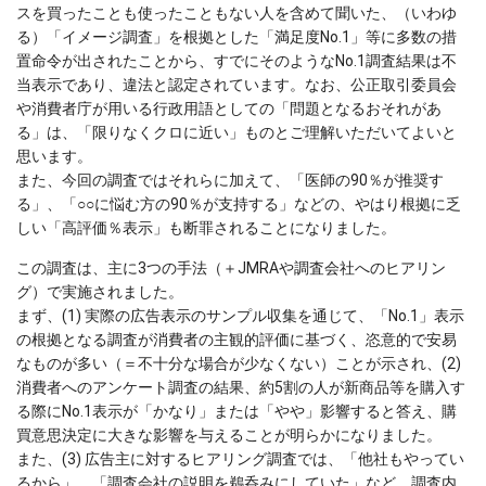
スを買ったことも使ったこともない人を含めて聞いた、（いわゆ
る）「イメージ調査」を根拠とした「満足度No.1」等に多数の措
置命令が出されたことから、すでにそのようなNo.1調査結果は不
当表示であり、違法と認定されています。なお、公正取引委員会
や消費者庁が用いる行政用語としての「問題となるおそれがあ
る」は、「限りなくクロに近い」ものとご理解いただいてよいと
思います。
また、今回の調査ではそれらに加えて、「医師の90％が推奨す
る」、「○○に悩む方の90％が支持する」などの、やはり根拠に乏
しい「高評価％表示」も断罪されることになりました。
この調査は、主に3つの手法（＋JMRAや調査会社へのヒアリン
グ）で実施されました。
まず、(1) 実際の広告表示のサンプル収集を通じて、「No.1」表示
の根拠となる調査が消費者の主観的評価に基づく、恣意的で安易
なものが多い（＝不十分な場合が少なくない）ことが示され、(2)
消費者へのアンケート調査の結果、約5割の人が新商品等を購入す
る際にNo.1表示が「かなり」または「やや」影響すると答え、購
買意思決定に大きな影響を与えることが明らかになりました。
また、(3) 広告主に対するヒアリング調査では、「他社もやってい
るから」、「調査会社の説明を鵜呑みにしていた」など、調査内