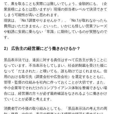
て、裏を取ることも実際には難しいでしょう。金額的にも、（企
業規模によるとは思いますが）現場の担当者レベルで決済できて
しまう可能性が高いと思われます。
現状は、「No.1調査やりませんか？」、「No.1が取れなかったら
費用はいただきません」といった、いかにも怪しい営業フレーズ
や勧誘に安易に乗らない「常識」に期待しているのが実態なので
す。
2） 広告主の経営層にどう働きかけるか？
景品表示法では、違反に対する責任はすべて広告主が負うことに
なっています。不当表示をしてしまい、社会的制裁を受けた後に
なって「だまされた」と嘆いても、誰も助けてはくれません。信
用のおける取引先（調査会社や広告会社）を選定するとともに、
管理・監督の仕組みを社内に作っておくことが大切です。また、
中小企業等でそれだけのコンプライアンス体制を整備できない場
合には、経営層の方々が必ず最終確認をなされるように働きかけ
ていくことが必要と考えます。
消費者庁の今後の取り組みとしても、「景品表示法の考え方の周