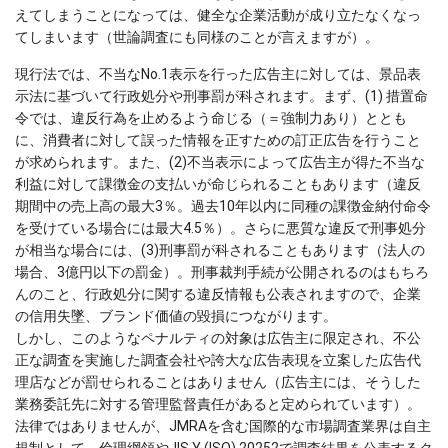
えてしまうことになっては、健全な企業活動が成り立たなくなっ
てしまいます（世論調査にも同様のことが言えますが）。
現行法では、不当なNo.1表示を行った広告主に対しては、景品表
示法に基づいて行政処分や刑事罰が科されます。まず、(1) 措置命
令では、違反行為を止めるよう命じる（＝強制力あり）ととも
に、消費者に対して誤った情報を正すための訂正広告を行うこと
が求められます。また、(2)不当表示によって広告主が得た不当な
利益に対して課徴金の支払いが命じられることもあります（違反
期間中の売上高の最大3％。過去10年以内に同種の課徴金納付命令
を受けている場合には最大4.5％）。さらに悪質な違反で刑事処分
が相当な場合には、(3)刑事罰が科されることもあります（法人の
場合、3億円以下の罰金）。刑事裁判手続が公開されるのはもちろ
んのこと、行政処分に関する違反情報も公表されますので、企業
の信用失墜、ブランド価値の毀損につながります。
しかし、このようなペナルティの対象は広告主に限定され、不公
正な調査を実施した調査会社や誇大な広告表現を立案した広告代
理店などが罰せられることはありません（広告主には、そうした
業務委託先に対する管理監督責任があると定められています）。
法律ではありませんが、JMRAを含む国際的な市場調査業界は自主