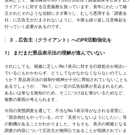
規制として、倫理綱領やJIS Y (ISO) 20252で調査結果を公表するク
ライアントに対する注意義務を負っています。長年にわたって確
立されたそのような信頼にタダ乗りし、むしろ悪用する「調査会
社」に広告主がだまされないように、今後も繰り返し注意喚起を
行っていく必要があるのです。
３．広告主（クライアント）へのPR活動強化を
1） まだまだ景品表示法の理解が進んでいない
それにしても、根拠に乏しいNo.1表示に対する行政処分が相次い
でいるにもかかわらず、どうしてなかなかなくならないのでしょ
うか？ 景品表示法の規制や精神が十分に周知されていないことも
あるでしょうが、「No.1」に一定の広告効果が見込まれるため、
あるいは単なる無知のため、そこにつけ込む輩がいるためなど、
複数の要因が考えられます。
今回の実態調査を通じて、不当なNo.1表示等がなされる背景に、
「競合他社もやっている」ので「見劣りしないようにしたい」等
の動機があることがわかりました。そもそも、表示の根拠となる
調査の内容について広告主が無関心であることが指摘されていま