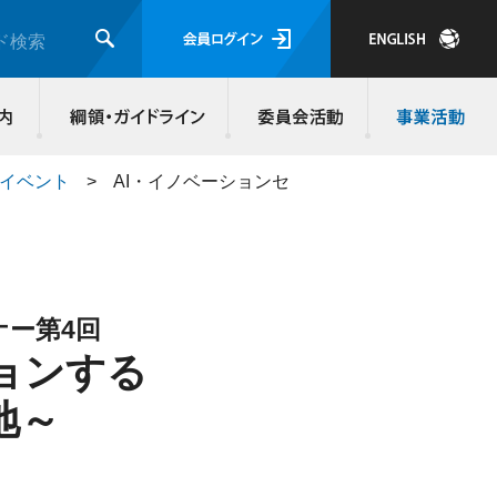
会員ログイ
ド検索
検索
JMRA会員について
入会のご案内
綱領・ガイド
施イベント
>
AI・イノベーションセ
ナー第4回
ョンする
地～