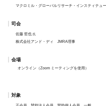
マクロミル・グローバルリサーチ・インスティテュ
司会
佐藤 哲也
氏
株式会社アンド・ディ JMRA理事
会場
オンライン（Zoom ミーティングを使用）
対象
正会員、賛助法人会員、賛助個人会員、一般