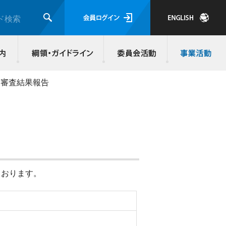
会員ログイ
ド検索
検索
JMRA会員について
入会のご案内
綱領・ガイド
審査結果報告
ております。