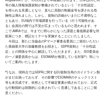
等の個人情報保護規制が整備されているという「十分性認定」
を得られる見通しとなり、直ちに高額の制裁金等を課される危
険性は薄れました。しかし、規制の詳細がいまだに不透明なこ
ともあり、EU域内で市場調査を行っている（行う可能性があ
る）会員社の間では不安が広まっているものと思われます。そ
こでJMRAでは、今までに明らかになった課題と最低限必要な対
処策につき、標記セミナーを実施することにいたしました。
今回は、新たに当協会のPマーク審査会委員にご就任いただい
た亜細亜大学の加藤教授をお招きし、GDPR規制と「十分性認
定」との関係を中心に解説していただきます。また、ISO委員会
の一ノ瀬委員長からは、ESOMARが推奨している対策*）等につ
いてご案内いたします。
*) なお、現時点ではGDPRに関するEU規制当局のガイドライン類
がまだ出揃っておらず、その影響でESOMARのチェックリスト
等も未完成です。依然として不確定要素が残されており、正式
な行動指針は段階的に公表されていく見通しであることにご留
意ください。