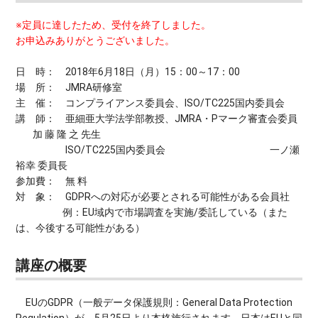
※定員に達したため、受付を終了しました。
お申込みありがとうございました。
日 時： 2018年6月18日（月）15：00～17：00
場 所： JMRA研修室
主 催： コンプライアンス委員会、ISO/TC225国内委員会
講 師： 亜細亜大学法学部教授、JMRA・Pマーク審査会委員
加 藤 隆 之 先生
ISO/TC225国内委員会
一ノ瀬
裕幸 委員長
参加費： 無 料
対 象： GDPRへの対応が必要とされる可能性がある会員社
例：EU域内で市場調査を実施/委託している（また
は、今後する可能性がある）
講座の概要
EUのGDPR（一般データ保護規則：General Data Protection
Regulation）が、5月25日より本格施行されます。日本はEUと同