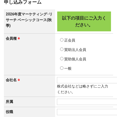
申し込みフォーム
2026年度マーケティング･リ
以下の項目にご入力く
サーチ ベーシックコース(秋
ださい。
季)
会員種
※
正会員
賛助法人会員
賛助個人会員
一般
会社名
※
株式会社などは略さずにご入力
ください。
所属
役職