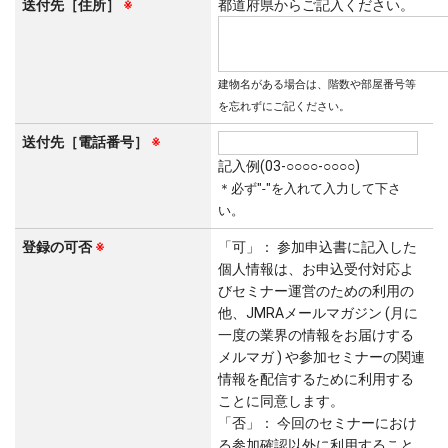
送付先［住所］
※
都道府県からご記入ください。
建物名がある場合は、階数や部屋番号等
を忘れずにご記ください。
送付先［電話番号］
※
記入例(03-○○○○-○○○○)
＊必ず"-"を入れて入力して下さ
い。
登録の可否
※
「可」： 参加申込書に記入した
個人情報は、お申込受付対応よ
びセミナー運営のための利用の
他、JMRAメールマガジン (月に
一度の業界の情報をお届けする
メルマガ ) や参加セミナーの関連
情報を配信するために利用する
ことに同意します。
「否」： 今回のセミナーにおけ
る参加確認以外に利用すること