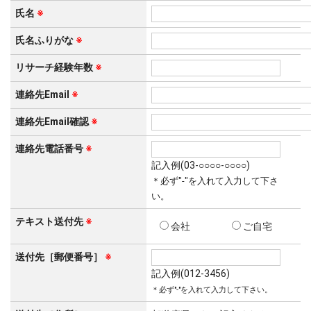
氏名
※
氏名ふりがな
※
リサーチ経験年数
※
連絡先Email
※
連絡先Email確認
※
連絡先電話番号
※
記入例(03-○○○○-○○○○)
＊必ず"-"を入れて入力して下さ
い。
テキスト送付先
※
会社
ご自宅
送付先［郵便番号］
※
記入例(012-3456)
＊必ず"-"を入れて入力して下さい。