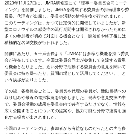
2023年11月27日に、JMRA研修室にて「理事ー委員長合同ミーテ
ィング」を開催しました。JMRAを構成する委員会の担当理事や委
員長、代理者が出席し、委員会活動の情報交換が行われました。
このミーティングは、かつては定例的に開催していましたが、新
型コロナウイルス感染症の流行期間中は開催されなかったために
多くの参加者が初めて対面する機会となり、開始前や終了後には
積極的な名刺交換が行われました。
開催にあたり、五十嵐会長より「JMRAには多様な機能を持つ委員
会が存在しています。今回は委員会同士が参集して交流する貴重
な機会となりました。近い分野で活動する委員会の意見を聞いて
委員会に持ち帰ったり、質問の場として活用してください。」と
いう挨拶がありました。
その後、各委員会ごとに、委員長や代理の委員が、活動目標への
取り組みや最近の進捗状況を紹介しました。発表や意見交換の中
で、委員会活動の成果を委員会内で共有するだけでなく、情報を
広く公開することについての提案や、協力可能な分野で連携を強
化する提言が出されました。
今回のミーティングは、参加者から有益なものだったとの声も多