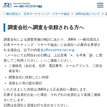
一般社団法人 日本マーケティング・リサーチ協会
>
JMRA会員について
>
調査会社へ調査を依頼される方へ
調査会社による調査実施の検討にあたり、JMRA（一般社団法人
日本マーケティング・リサーチ協会）に会員社への案内を希望さ
れる場合は、以下の内容を
office※jmra-net.or.jp
（メールにてお問合わせの際は、上記全角「※」を半角「@」に変
更してご利用ください。）へご連絡ください。
ご連絡先（会社名、住所、電話番号、メールアドレス、ご担当
者名等）
調査会社に依頼したい内容
見積もり等の提出期日
いただきました内容はJMRAより正会員社へ通知します。
応募する会員社があった場合、それぞれの会員社より直接ご連絡
をいたします。
以降は会員社と直接お打ち合わせください。