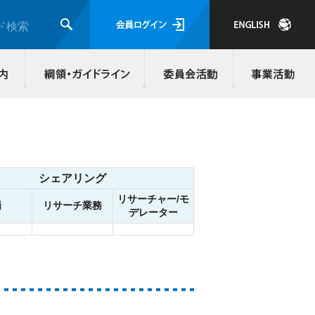
会員ログイ
ド検索
検索
JMRA会員について
入会のご案内
綱領・ガイド
シェアリング
リサーチャー/モ
場
リサーチ業務
デレーター