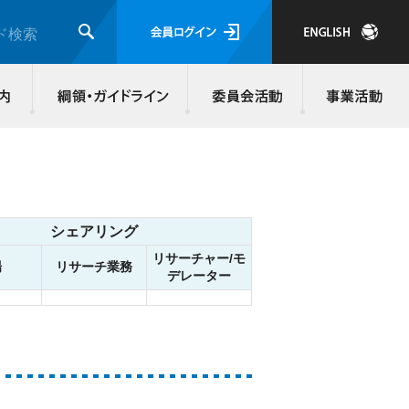
会員ログイ
ド検索
検索
JMRA会員について
入会のご案内
綱領・ガイド
シェアリング
リサーチャー/モ
場
リサーチ業務
デレーター