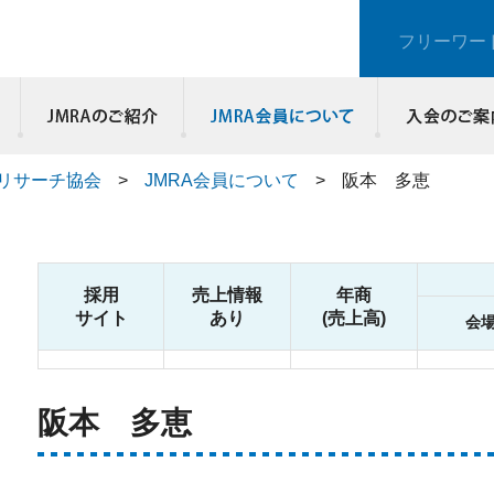
フリーワー
JMRAのご紹介
リサーチ協会
>
JMRA会員について
>
阪本 多恵
採用
売上情報
年商
サイト
あり
(売上高)
会
阪本 多恵