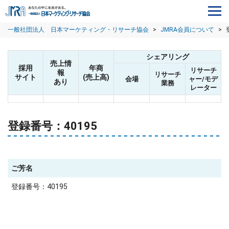
一般社団法人 日本マーケティング・リサーチ協会
>
JMRA会員について
>
シェアリング
売上情
採用
年商
リサーチ
報
リサーチ
サイト
(売上高)
会場
ャー/モデ
あり
業務
レーター
登録番号：40195
ご芳名
登録番号：40195