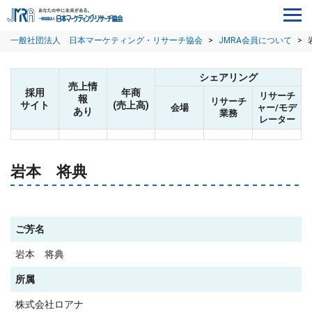
一般社団法人 日本マーケティング・リサーチ協会
>
JMRA会員について
>
シェアリング
売上情
採用
年商
リサーチ
報
リサーチ
サイト
(売上高)
会場
ャー/モデ
あり
業務
レーター
岩本 将典
ご芳名
岩本 将典
所属
株式会社ロアナ