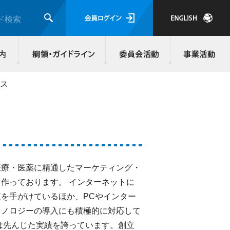
会員ログイ
ド検索
検索
JMRA会員について
入会のご案内
綱領・ガイド
ビス
医療・医薬に精通したマーケティング・
作っております。 インターネットに
を手がけているほか、PCやインター
クノロジーの導入にも積極的に対応して
は先んじた実績を誇っています。創立