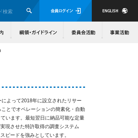
会員ログイ
ド検索
検索
JMRA会員について
入会のご案内
綱領・ガイド
h
バーによって2018年に設立されたリサー
ることでオペレーションの簡素化・自動
しています。最短翌日に納品可能な定量
を実現させた特許取得の調査システム
なスピードを強みとしています。