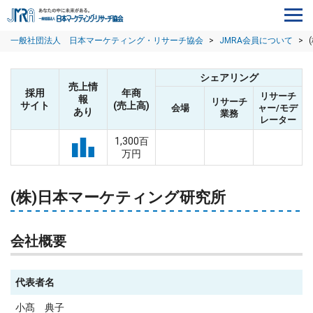
一般社団法人 日本マーケティング・リサーチ協会
>
JMRA会員について
>
シェアリング
売上情
採用
年商
リサーチ
報
リサーチ
サイト
(売上高)
会場
ャー/モデ
あり
業務
レーター
1,300百
万円
(株)日本マーケティング研究所
会社概要
代表者名
小髙 典子