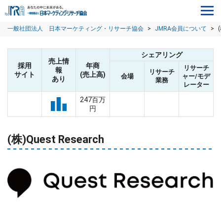
一般社団法人 日本マーケティング・リサーチ協会
>
JMRA会員について
>
シェアリング
売上情
採用
年商
リサーチ
報
リサーチ
サイト
(売上高)
会場
ャー/モデ
あり
業務
レーター
247百万
円
(株)Quest Research