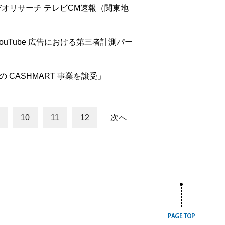
デオリサーチ テレビCM速報（関東地
YouTube 広告における第三者計測パー
 の CASHMART 事業を譲受」
10
11
12
次へ
ページ