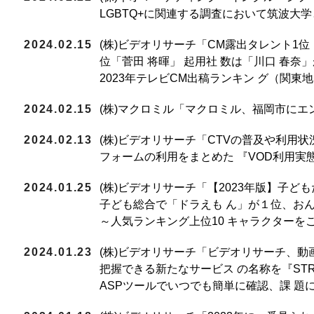
LGBTQ+に関連する調査において筑波大
2024.02.15
(株)ビデオリサーチ「CM露出タレント1位
位「菅田 将暉」 起用社 数は「川口 春奈
2023年テレビCM出稿ランキン グ（関東
2024.02.15
(株)マクロミル「マクロミル、福岡市に
2024.02.13
(株)ビデオリサーチ「CTVの普及や利用
フォームの利用をまとめた 『VOD利用実
2024.01.25
(株)ビデオリサーチ「【2023年版】子
子ども総合で「ドラえも ん」が１位、お
～人気ランキング上位10 キャラクターを
2024.01.23
(株)ビデオリサーチ「ビデオリサーチ、
把握できる新たなサービス の名称を『STR
ASPツールでいつでも簡単に確認、課 題