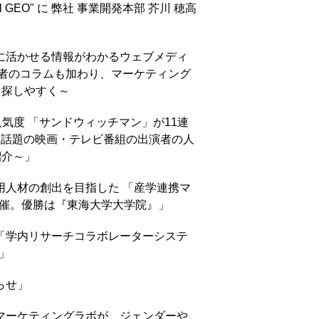
l GEO" に 弊社 事業開発本部 芥川 穂高
務に活かせる情報がわかるウェブメディ
 ～有識者のコラムも加わり、マーケティング
、探しやすく～
人気度 「サンドウィッチマン」が11連
 ～話題の映画・テレビ番組の出演者の人
紹介～」
用人材の創出を目指した 「産学連携マ
催。優勝は『東海大学大学院』」
る「学内リサーチコラボレーターシステ
」
らせ」
ブマーケティングラボが、ジェンダーや