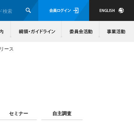
会員ログイ
ド検索
検索
JMRA会員について
入会のご案内
綱領・ガイド
リリース
セミナー
自主調査