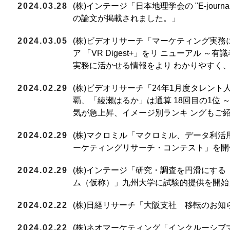
2024.03.28
(株)インテージ「日本地理学会の "E-journa
の論文が掲載されました。」
2024.03.05
(株)ビデオリサーチ「マーケティング実
ア 「VR Digest+」をリ ニューアル
実務に活かせる情報をより わかりやすく
2024.02.29
(株)ビデオリサーチ「24年1月度タレント
覇、「綾瀬はるか」は通算 18回目の1位
気が急上昇、イメージ別ランキ ングもご
2024.02.29
(株)マクロミル「マクロミル、データ利活
ーケティングリサーチ・コンテスト」を開
2024.02.29
(株)インテージ「研究・調査を円滑にす
ム（仮称）」九州大学に試験的提供を開始
2024.02.22
(株)日経リサーチ「大阪支社 移転のお知
2024.02.22
(株)ネオマーケティング「インクルーシ