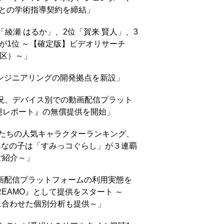
学との学術指導契約を締結」
「綾瀬 はるか」、2位「賀来 賢人」、3
」が1位 ～【確定版】ビデオリサーチ
地区）～」
エンジニアリングの開発拠点を新設」
状況、デバイス別での動画配信プラット
態レポート』の無償提供を開始」
どもたちの人気キャラクターランキング、
んなの子は「すみっコぐらし」が３連覇
ご紹介～」
動画配信プラットフォームの利用実態を
EAMO』として提供をスタート ～
に合わせた個別分析も提供～」