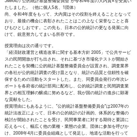
JMRAの“公的統計基盤整備委員会”が令和4年度の大内賞※を受賞い
たしました。（他に個人5名、1団体）
尚、令和4年度をもって、大内賞はその役割を終えることとなって
おり、最後の機会に表彰されたことはこの上なく栄誉なことと喜
びもひとしおです。この先も、日本の公的統計の更なる発展に向
けて、鋭意努力してまいる所存です。
授賞理由は次の通りです。
「経済財政運営と構造改革に関する基本方針 2005」で公共サービ
スの民間開放が打ち出され、それに基づき市場化テストが開始さ
れたことを契機に公的統計基盤整備委員会が設置され、調査業界
の各社が公的統計調査の受け皿となり、統計の品質と信頼性を確
保するための活動をスタートした。また、同委員会発行の年次レ
ポートを各府省の統計部局に配布し、公的統計調査と民間調査業
界との相互理解の醸成に努めるなど、我が国の統計の進歩に顕著
な貢献をした。
授賞理由にもあるように、“公的統計基盤整備委員会”は2007年の
統計法改正によって、日本の公的統計の計画的、体系的な整備の
検討が開始されたことを受け、民間事業者に対する期待と要請に
応えるべく、幅広く他の業種・業態の企業、団体に参加を呼びか
け、2008年4月に委員会組織として発足し、地道な活動を行って