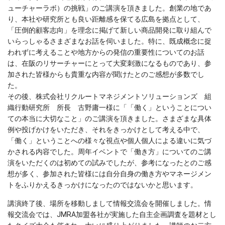
ューチャーラボ）の挑戦」のご講演を頂きました。創業の地であ
り、本社や研究所とも良い距離感を保てる広島を拠点として、
「圧倒的顧客志向」を理念に掲げて新しい商品開発に取り組んで
いらっしゃるさまざまなお話を伺いました。特に、既成概念に捉
われずに考えることや地方からの発信の重要性についてのお話
は、在阪のリサーチャーにとって大変刺激になるものであり、参
加された皆様からも貴重な内容が聞けたとのご感想が多数でし
た。
その後、株式会社リクルートマネジメントソリューションズ 組
織行動研究所 所長 古野庸一様に「「働く」ということについ
ての本当に大切なこと」のご講演を頂きました。さまざまな具体
例や投げかけをいただき、それをきっかけとして考える中で、
「働く」ということへの様々な視点や個人個人による違いに気づ
かされる内容でした。周年イベントで「働き方」についてのご講
演をいただくのは初めての試みでしたが、参考になったとのご感
想が多く、参加された皆様には自分自身の働き方やマネージメン
トをふりかえるきっかけになったのではないかと思います。
講演終了後、場所を移動しまして情報交流会を開催しました。情
報交流会では、JMRA加盟各社が実施した自主企画調査を題材とし