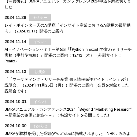
【満員御礼】JMRAアニュアル・カンファレンス2024申込を締め切りま
した
2024.11.28
セミナー
レイ・ポインター氏のAI講座「インサイト産業におけるAI活用の最新動
向」（2024.12.11）開催のご案内
2024.11.14
イベント
AI・イノベーションセミナー第6回『｢Python in Excel｣で変わるリサーチ
実務（事前準備編）』開催のご案内：12/12（木）（外部サイト：
Peatix）
2024.11.13
説明会
「「マーケティング・リサーチ産業 個人情報保護ガイドライン」改訂
説明会」（2024年11月25日（月））開催のご案内（会員を対象とした
説明会です）
2024.10.31
イベント
JMRAアニュアル・カンファレンス2024「Beyond “Marketing Research”
～新産業の協働と創造へ～」：特設サイトを公開しました!
2024.10.30
お知らせ
JMRAが取材を受けた番組がYouTubeに掲載されました NHK：みみよ